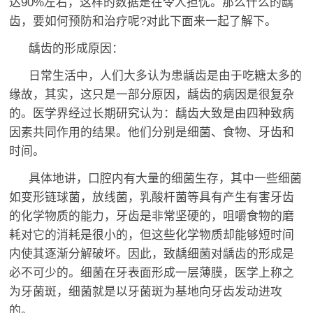
达90%左右，这样的数据是在令人担忧。那么什么的龋
齿，要如何预防和治疗呢?对此下面来一起了解下。
龋齿的形成原因：
日常生活中，人们大多认为患龋齿是由于吃糖太多的
缘故，其实，这只是一部分原因，龋齿的病因是很复杂
的。医学界经过长期研究认为：龋齿大致是由四种致病
因素共同作用的结果。他们分别是细菌、食物、牙齿和
时间。
具体地讲，口腔内有大量的细菌生存，其中一些细菌
如变形链球菌，放线菌，乳酸杆菌等具有产生有害牙齿
的化学物质的能力，牙齿是非常坚硬的，咀嚼食物的磨
耗对它的消耗是很小的，但这些化学物质却能够短时间
内使其逐渐分解破坏。因此，致龋细菌对龋齿的形成是
必不可少的。细菌在牙表面形成一层薄膜，医学上称之
为牙菌斑，细菌就是以牙菌斑为基地向牙齿发动进攻
的。