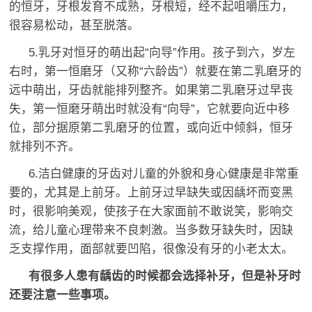
的恒牙，牙根发育不成熟，牙根短，经不起咀嚼压力，
很容易松动，甚至脱落。
5.乳牙对恒牙的萌出起“向导”作用。孩子到六，岁左
右时，第一恒磨牙（又称“六龄齿”）就要在第二乳磨牙的
远中萌出，牙齿就能排列整齐。如果第二乳磨牙过早丧
失，第一恒磨牙萌出时就没有“向导”，它就要向近中移
位，部分据原第二乳磨牙的位置，或向近中倾斜，恒牙
就排列不齐。
6.洁白健康的牙齿对儿童的外貌和身心健康是非常重
要的，尤其是上前牙。上前牙过早缺失或因龋坏而变黑
时，很影响美观，使孩子在大家面前不敢说笑，影响交
流，给儿童心理带来不良刺激。当多数牙缺失时，因缺
乏支撑作用，面部就要凹陷，很像没有牙的小老太太。
有很多人患有龋齿的时候都会选择补牙，但是补牙时
还要注意一些事项。