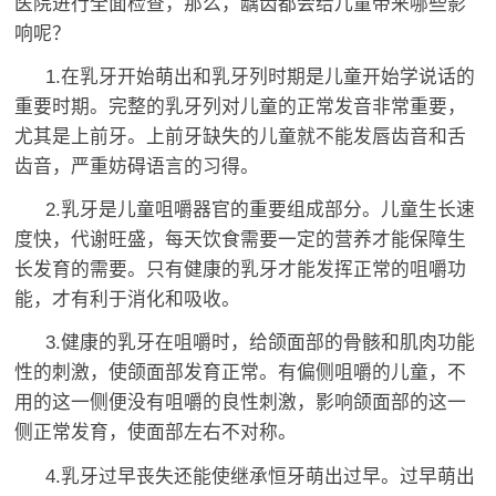
医院进行全面检查，那么，龋齿都会给儿童带来哪些影
响呢？
1.在乳牙开始萌出和乳牙列时期是儿童开始学说话的
重要时期。完整的乳牙列对儿童的正常发音非常重要，
尤其是上前牙。上前牙缺失的儿童就不能发唇齿音和舌
齿音，严重妨碍语言的习得。
2.乳牙是儿童咀嚼器官的重要组成部分。儿童生长速
度快，代谢旺盛，每天饮食需要一定的营养才能保障生
长发育的需要。只有健康的乳牙才能发挥正常的咀嚼功
能，才有利于消化和吸收。
3.健康的乳牙在咀嚼时，给颌面部的骨骸和肌肉功能
性的刺激，使颌面部发育正常。有偏侧咀嚼的儿童，不
用的这一侧便没有咀嚼的良性刺激，影响颌面部的这一
侧正常发育，使面部左右不对称。
4.乳牙过早丧失还能使继承恒牙萌出过早。过早萌出