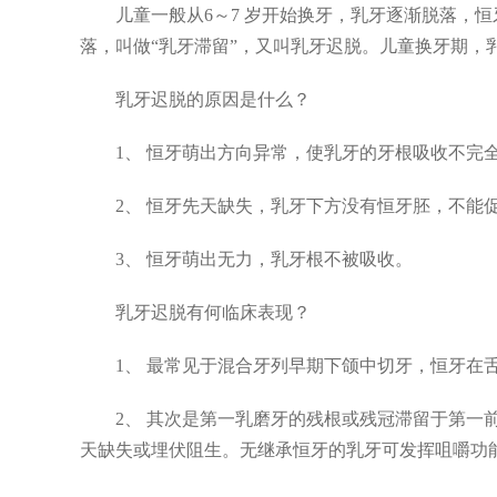
儿童一般从6～7 岁开始换牙，乳牙逐渐脱落，
落，叫做“乳牙滞留”，又叫乳牙迟脱。儿童换牙期，
乳牙迟脱的原因是什么？
1、 恒牙萌出方向异常，使乳牙的牙根吸收不完
2、 恒牙先天缺失，乳牙下方没有恒牙胚，不能
3、 恒牙萌出无力，乳牙根不被吸收。
乳牙迟脱有何临床表现？
1、 最常见于混合牙列早期下颌中切牙，恒牙在
2、 其次是第一乳磨牙的残根或残冠滞留于第一
天缺失或埋伏阻生。无继承恒牙的乳牙可发挥咀嚼功